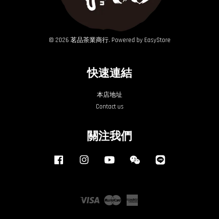
© 2026 茗品茶業商行. Powered by
EasyStore
快速連結
本店地址
Contact us
關注我們
Facebook
Instagram
YouTube
Wechat
Line
Visa
Master
American
Express