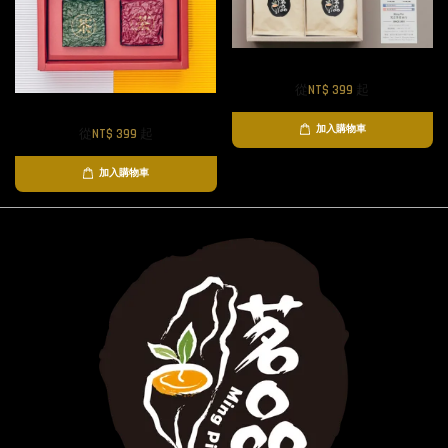
胭脂烏龍茶包禮盒組
從
NT$ 399
起
茶葉公主P.MP金禮盒
加入購物車
從
NT$ 399
起
加入購物車