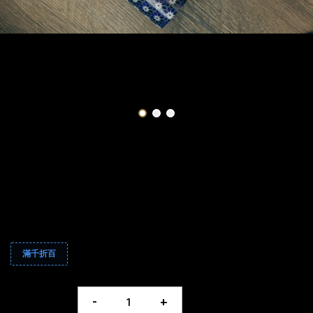
高質感茶禮
NT$ 1,699
適用優惠
滿千折百
數量
-
+