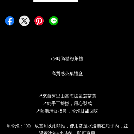
👉時尚精緻茶禮
高質感茶葉禮盒
📍來自阿里山高海拔嚴選茶葉
📍純手工採撚，用心製成
📍熱泡清香撲鼻，冷泡甘甜回味
📎冷泡：100ml放置1g以此類推，使用常溫水浸泡在瓶子內，並
浸置冰箱8小時後，即可享用