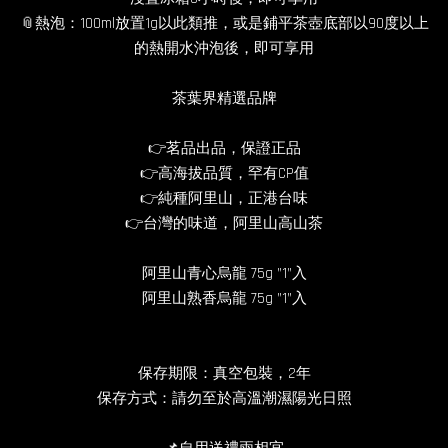
📎熱泡：100ml放置1g以此類推，或是鋪平茶壺底部以90度以上
的熱開水沖泡後，即可享用
茶葉界精選品牌
👉茗品出品，保證正品
👉高海拔品質，罕有CP值
👉純種阿里山，正港台味
👉台灣的味道，阿里山高山茶
阿里山青心烏龍 75g ”1”入
阿里山熟香烏龍 75g ”1”入
保存期限：真空包裝，2年
保存方式：請勿至於高溫潮濕陽光日照