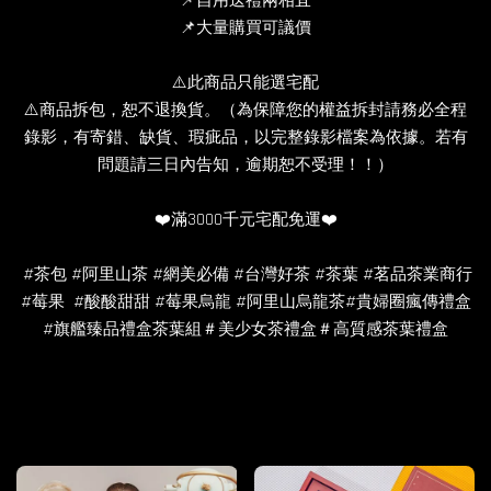
📌自用送禮兩相宜
📌大量購買可議價
⚠️此商品只能選宅配
⚠️商品拆包，恕不退換貨。（為保障您的權益拆封請務必全程
錄影，有寄錯、缺貨、瑕疵品，以完整錄影檔案為依據。若有
問題請三日內告知，逾期恕不受理！！）
❤️滿3000千元宅配免運❤️
#茶包 #阿里山茶 #網美必備 #台灣好茶 #茶葉 #茗品茶業商行
#莓果 #酸酸甜甜 #莓果烏龍 #阿里山烏龍茶#貴婦圈瘋傳禮盒
#旗艦臻品禮盒茶葉組＃美少女茶禮盒＃高質感茶葉禮盒
您可能也喜歡